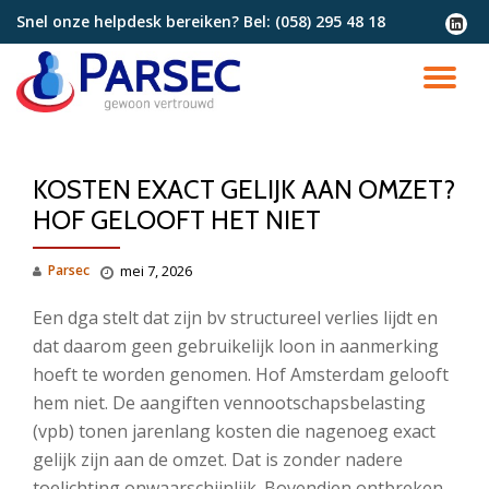
Snel onze helpdesk bereiken? Bel:
(058) 295 48 18
fa-
linkedi
Ga
squar
direct
SC
naar
de
NA
inhoud
KOSTEN EXACT GELIJK AAN OMZET?
HOF GELOOFT HET NIET
Parsec
mei 7, 2026
Een dga stelt dat zijn bv structureel verlies lijdt en
dat daarom geen gebruikelijk loon in aanmerking
hoeft te worden genomen. Hof Amsterdam gelooft
hem niet. De aangiften vennootschapsbelasting
(vpb) tonen jarenlang kosten die nagenoeg exact
gelijk zijn aan de omzet. Dat is zonder nadere
toelichting onwaarschijnlijk. Bovendien ontbreken