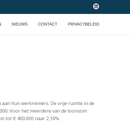
fa-
linkedin-
square
N
NIEUWS
CONTACT
PRIVACYBELEID
aan hun werknemers. De vrije ruimte in de
.000. Voor het meerdere van de loonsom
om tot € 400.000 naar 2,16%.