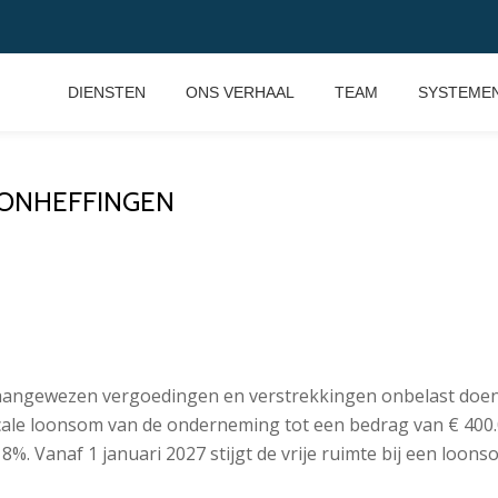
DIENSTEN
ONS VERHAAL
TEAM
SYSTEME
ONHEFFINGEN
aangewezen vergoedingen en verstrekkingen onbelast doen 
cale loonsom van de onderneming tot een bedrag van € 400
8%. Vanaf 1 januari 2027 stijgt de vrije ruimte bij een loons