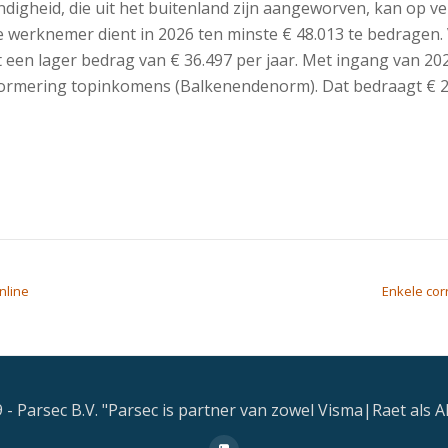
igheid, die uit het buitenland zijn aangeworven, kan op v
e werknemer dient in 2026 ten minste € 48.013 te bedragen
t een lager bedrag van € 36.497 per jaar. Met ingang van 20
rmering topinkomens (Balkenendenorm). Dat bedraagt € 262
nline
Enkele cor
 - Parsec B.V. "Parsec is partner van zowel Visma|Raet als A
fa-