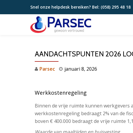
Snel onze helpdesk bereiken? Bel:
(058) 295 48 18
Ga
direct
naar
de
inhoud
AANDACHTSPUNTEN 2026 LO
Parsec
januari 8, 2026
Werkkostenregeling
Binnen de vrije ruimte kunnen werkgevers 
werkkostenregeling bedraagt 2% van de fis
boven € 400.000 bedraagt de vrije ruimte 1,1
Waarde van maaltijden en huisvesting