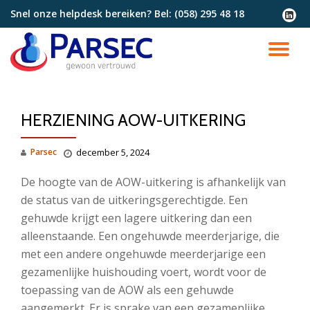
Snel onze helpdesk bereiken? Bel:
(058) 295 48 18
fa-
linkedi
Ga
squar
direct
SC
naar
de
NA
inhoud
HERZIENING AOW-UITKERING
Parsec
december 5, 2024
De hoogte van de AOW-uitkering is afhankelijk van
de status van de uitkeringsgerechtigde. Een
gehuwde krijgt een lagere uitkering dan een
alleenstaande. Een ongehuwde meerderjarige, die
met een andere ongehuwde meerderjarige een
gezamenlijke huishouding voert, wordt voor de
toepassing van de AOW als een gehuwde
aangemerkt. Er is sprake van een gezamenlijke