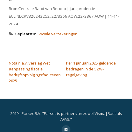
Bron:Centrale Raad van Beroep | jurisprudentie |
ECLINLCRVB20242252, 22/3366 AOW,22/3367 AOW | 11-11-
2024
Geplaatst in
Sociale verzekeringen
BERICHT NAVIGATIE
Nota n.a.v. verslag Wet
Per 1 januari 2025 geldende
aanpassing fiscale
bedragen in de SZW-
bedrijfsopvolgingsfaciliteiten
regelgeving
2025
2019 - Parsec B.V. "Parsec is partner van zowel Visma|Raet als
AFAS."
Secondair
fa-