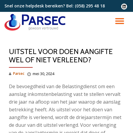
Snel onze helpdesk bereiken? Bel:
(058) 295 48 18
fa-
linkedi
Ga
squar
direct
SC
naar
de
NA
inhoud
UITSTEL VOOR DOEN AANGIFTE
WEL OF NIET VERLEEND?
Parsec
mei 30, 2024
De bevoegdheid van de Belastingdienst om een
aanslag inkomstenbelasting vast te stellen vervalt
drie jaar na afloop van het jaar waarop de aanslag
betrekking heeft. Als uitstel voor het doen van
aangifte is verleend, wordt de driejaarstermijn met
de duur van dit uitstel verlengd. Voor verlenging
van de aanslagtermijn is vereist dat door of